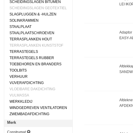
SCHEIDINGSLAGEN BITUMEN
LEI IKO
SCHEIDINGSLAGEN GEOTEXTIEL
SLAGPLUGGEN & -HULZEN
SOLINKRAMMEN
STAALPLAAT
Adaptor 
STAALPLAATSCHROEVEN
EASY-A
TERRASPLANKEN HOUT
TERRASPLANKEN KUNSTSTOF
TERRASTEGELS
TERRASTEGELS RUBBER
TOEBEHOREN EN BRANDERS
Afdekkap
TOOLBITS
SANDW
VERHUUR
VIJVERAFDICHTING
VLOEIBARE DAKDICHTING
VULMASSA
Afdeknet
WERKKLEDIJ
AFDEKN
WINDGEDREVEN VENTILATOREN
ZWEMBADAFDICHTING
Merk
Construmat