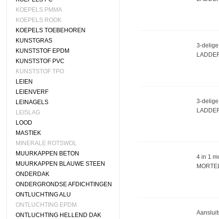
KOEPELS PMMA
KOEPELS ROOK
KOEPELS TOEBEHOREN
KUNSTGRAS
3-delige
KUNSTSTOF EPDM
LADDER
KUNSTSTOF PVC
KUNSTSTOF TPO
LEIEN
LEIENVERF
3-delige
LEINAGELS
LADDER
LEISLAG
LOOD
MASTIEK
MINERALE ROTSWOL
MUURKAPPEN BETON
4 in 1 mo
MUURKAPPEN BLAUWE STEEN
MORTEL
ONDERDAK
ONDERGRONDSE AFDICHTINGEN
ONTLUCHTING ALU
ONTLUCHTING EPDM
Aansluit
ONTLUCHTING HELLEND DAK