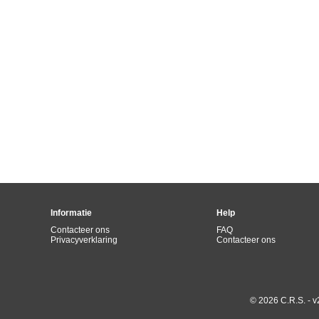
Informatie
Help
Contacteer ons
FAQ
Privacyverklaring
Contacteer ons
© 2026 C.R.S. - v