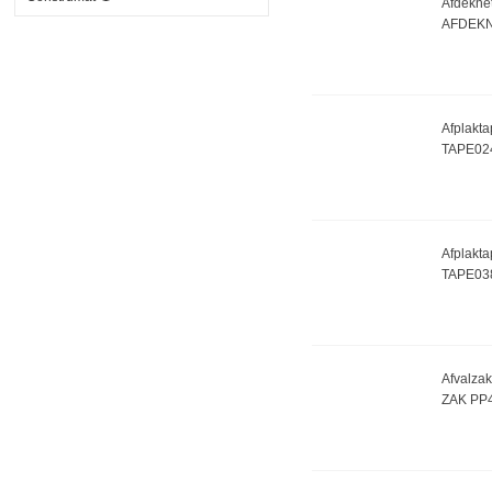
Afdeknet
AFDEKN
Afplakt
TAPE02
Afplakt
TAPE03
Afvalzak
ZAK PP