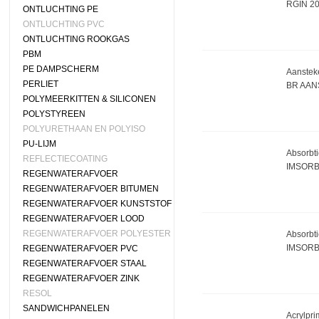
RGIN 20
ONTLUCHTING PE
ONTLUCHTING PVC
ONTLUCHTING ROOKGAS
PBM
PE DAMPSCHERM
Aansteke
PERLIET
BR AAN
POLYMEERKITTEN & SILICONEN
POLYSTYREEN
POLYURETHAAN EN POLYISO
PU-LIJM
Absorbti
REFLECTIECOATING
IMSORB
REGENWATERAFVOER
REGENWATERAFVOER BITUMEN
REGENWATERAFVOER KUNSTSTOF
REGENWATERAFVOER LOOD
REGENWATERAFVOER POLYESTER
Absorbti
IMSORB
REGENWATERAFVOER PVC
REGENWATERAFVOER STAAL
REGENWATERAFVOER ZINK
RESOL
SANDWICHPANELEN
Acrylprim