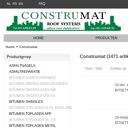
FAQ
NL
FR
EN
HOME
PRODUCTEN
>
Home
Construmat
Construmat (1471 arti
Productgroep
ASFALTNAGELS
Toon:
Grid
Sorteer op:
ASFALTREPARATIE
BITUMEN DAMPSCHERMEN
BITUMEN ONDERLAGEN BRANDEN
10-del. 
BITUMEN ONDERLAGEN MB
BITSET
BITUMEN ONDERLAGEN SA
BITUMEN SHINGLES
BITUMEN TOPLAGEN ALPA, APAO, PBE
BITUMEN TOPLAGEN APP
10-delig
BITUMEN TOPLAGEN GL, SA
BITSET
BITUMEN TOPLAGEN METAL