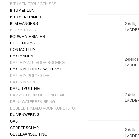
BITUMEN TOPLAGEN SBS
BITUMENLIJM
BITUMENPRIMER
BLADVANGERS
2-delige
LADDER
BLOKBITUMEN
BOUWMATERIALEN
CELLENGLAS
CONTACTLIJM
DAKPANNEN
2-delige
DAKTRIM ALU VOOR ROOFING
LADDER
DAKTRIM FOLIESTAALPLAAT
DAKTRIM POLYESTER
DAKTRIMMEN
DAKUITVULLING
2-delige
DAMPSCHERM HELLEND DAK
LADDER
DRINKWATERBEKUIPING
DUBBELTRIM ALU VOOR KUNSTSTOF
DUIVENWERING
GAS
GEREEDSCHAP
2-delige
GEVELAANSLUITING
LADDER