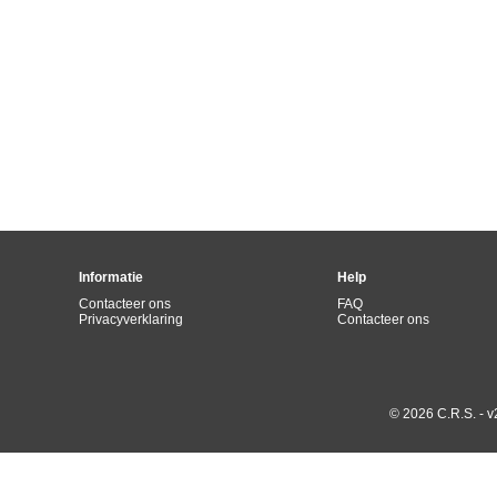
Informatie
Help
Contacteer ons
FAQ
Privacyverklaring
Contacteer ons
© 2026 C.R.S. - v