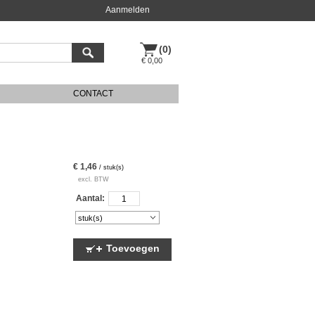
Aanmelden
(0)
€ 0,00
CONTACT
€ 1,46
/ stuk(s)
excl. BTW
Aantal:
Toevoegen