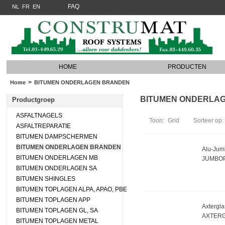
FAQ
NL
FR
EN
HOME
PRODUCTEN
>
Home
BITUMEN ONDERLAGEN BRANDEN
BITUMEN ONDERLAGEN
Productgroep
ASFALTNAGELS
Toon:
Grid
Sorteer op:
ASFALTREPARATIE
BITUMEN DAMPSCHERMEN
BITUMEN ONDERLAGEN BRANDEN
Alu-Jumb
BITUMEN ONDERLAGEN MB
JUMBOP
BITUMEN ONDERLAGEN SA
BITUMEN SHINGLES
BITUMEN TOPLAGEN ALPA, APAO, PBE
BITUMEN TOPLAGEN APP
Axtergla
BITUMEN TOPLAGEN GL, SA
AXTERG
BITUMEN TOPLAGEN METAL