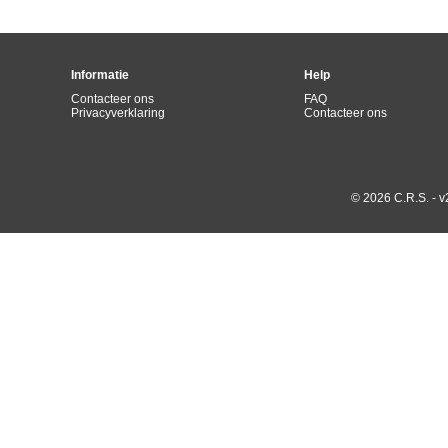
Informatie
Help
Contacteer ons
FAQ
Privacyverklaring
Contacteer ons
© 2026 C.R.S. - v