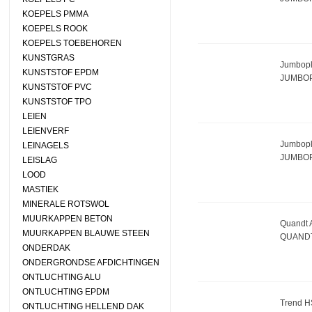
KOEPELS PMMA
KOEPELS ROOK
KOEPELS TOEBEHOREN
KUNSTGRAS
Jumbopl
KUNSTSTOF EPDM
JUMBOP
KUNSTSTOF PVC
KUNSTSTOF TPO
LEIEN
LEIENVERF
Jumbopl
LEINAGELS
JUMBOP
LEISLAG
LOOD
MASTIEK
MINERALE ROTSWOL
MUURKAPPEN BETON
Quandt A
MUURKAPPEN BLAUWE STEEN
QUANDT
ONDERDAK
ONDERGRONDSE AFDICHTINGEN
ONTLUCHTING ALU
ONTLUCHTING EPDM
Trend HS
ONTLUCHTING HELLEND DAK