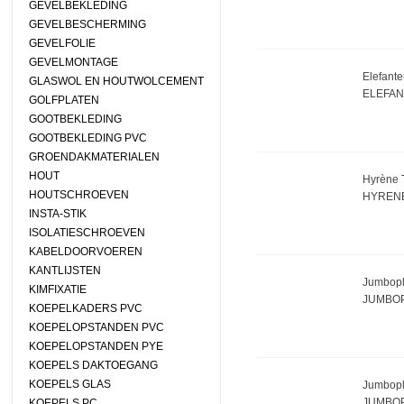
GEVELBEKLEDING
GEVELBESCHERMING
GEVELFOLIE
GEVELMONTAGE
Elefante
GLASWOL EN HOUTWOLCEMENT
ELEFAN
GOLFPLATEN
GOOTBEKLEDING
GOOTBEKLEDING PVC
GROENDAKMATERIALEN
HOUT
Hyrène T
HOUTSCHROEVEN
HYRENE
INSTA-STIK
ISOLATIESCHROEVEN
KABELDOORVOEREN
KANTLIJSTEN
Jumbopla
KIMFIXATIE
JUMBOP
KOEPELKADERS PVC
KOEPELOPSTANDEN PVC
KOEPELOPSTANDEN PYE
KOEPELS DAKTOEGANG
KOEPELS GLAS
Jumbopl
JUMBOP
KOEPELS PC