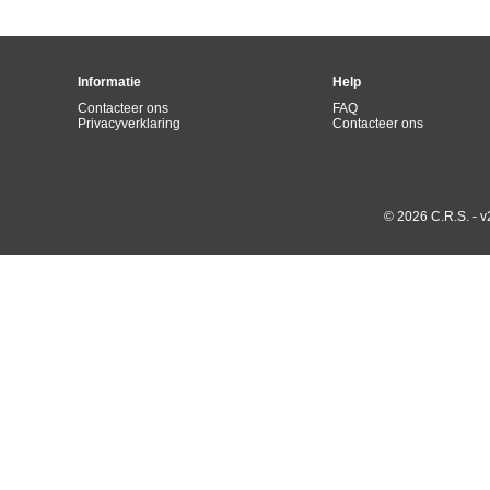
Informatie
Help
Contacteer ons
FAQ
Privacyverklaring
Contacteer ons
© 2026 C.R.S. - v