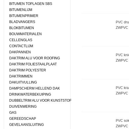
BITUMEN TOPLAGEN SBS
BITUMENLIJM
BITUMENPRIMER
BLADVANGERS
PVC dru
ZWPVC 
BLOKBITUMEN
BOUWMATERIALEN
CELLENGLAS
CONTACTLIJM
DAKPANNEN
PVC knie
DAKTRIM ALU VOOR ROOFING
ZWPVC 
DAKTRIM FOLIESTAALPLAAT
DAKTRIM POLYESTER
DAKTRIMMEN
DAKUITVULLING
PVC kra
DAMPSCHERM HELLEND DAK
ZWPVC 
DRINKWATERBEKUIPING
DUBBELTRIM ALU VOOR KUNSTSTOF
DUIVENWERING
GAS
GEREEDSCHAP
PVC sok
GEVELAANSLUITING
ZWPVC 