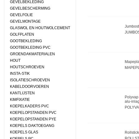
GEVELBEKLEDING
GEVELBESCHERMING
GEVELFOLIE
GEVELMONTAGE
Jumbosta
GLASWOL EN HOUTWOLCEMENT
JUMBOS
GOLFPLATEN
GOOTBEKLEDING
GOOTBEKLEDING PVC
GROENDAKMATERIALEN
HOUT
Mapepla
HOUTSCHROEVEN
MAPEP
INSTA-STIK
ISOLATIESCHROEVEN
KABELDOORVOEREN
KANTLIJSTEN
Polyvap 
KIMFIXATIE
alu-inla
KOEPELKADERS PVC
POLYVA
KOEPELOPSTANDEN PVC
KOEPELOPSTANDEN PYE
KOEPELS DAKTOEGANG
KOEPELS GLAS
Rollstic
ROLLST
KOEPELS PC