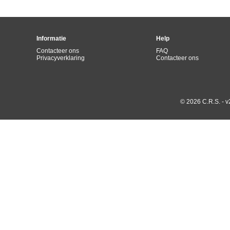
Informatie
Help
Contacteer ons
FAQ
Privacyverklaring
Contacteer ons
© 2026 C.R.S. - v