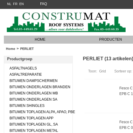
FAQ
NL
FR
EN
HOME
PRODUCTEN
>
Home
PERLIET
PERLIET (13 artikelen
Productgroep
ASFALTNAGELS
Toon:
Grid
Sorteer op:
ASFALTREPARATIE
BITUMEN DAMPSCHERMEN
BITUMEN ONDERLAGEN BRANDEN
Fesco C 
BITUMEN ONDERLAGEN MB
EPB C 
BITUMEN ONDERLAGEN SA
BITUMEN SHINGLES
BITUMEN TOPLAGEN ALPA, APAO, PBE
BITUMEN TOPLAGEN APP
Fesco C 
BITUMEN TOPLAGEN GL, SA
EPB C 
BITUMEN TOPLAGEN METAL