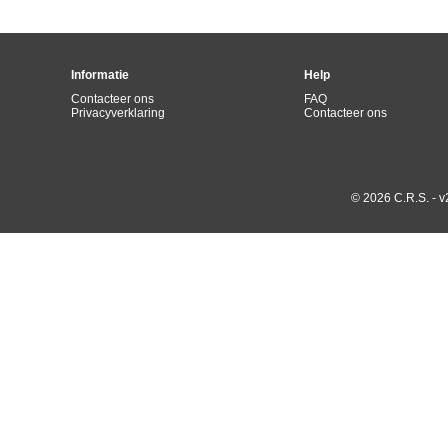
Informatie
Help
Contacteer ons
FAQ
Privacyverklaring
Contacteer ons
© 2026 C.R.S. - v