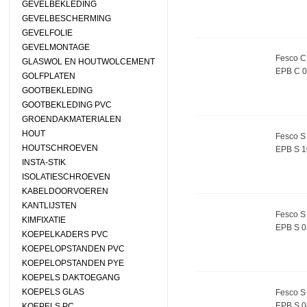
GEVELBEKLEDING
GEVELBESCHERMING
GEVELFOLIE
GEVELMONTAGE
Fesco C 
GLASWOL EN HOUTWOLCEMENT
EPB C 
GOLFPLATEN
GOOTBEKLEDING
GOOTBEKLEDING PVC
GROENDAKMATERIALEN
HOUT
Fesco S 
HOUTSCHROEVEN
EPB S 
INSTA-STIK
ISOLATIESCHROEVEN
KABELDOORVOEREN
KANTLIJSTEN
Fesco S 
KIMFIXATIE
EPB S 
KOEPELKADERS PVC
KOEPELOPSTANDEN PVC
KOEPELOPSTANDEN PYE
KOEPELS DAKTOEGANG
KOEPELS GLAS
Fesco S 
EPB S 
KOEPELS PC