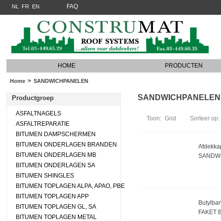
FAQ
NL
FR
EN
HOME
PRODUCTEN
>
Home
SANDWICHPANELEN
SANDWICHPANELEN (2
Productgroep
ASFALTNAGELS
Toon:
Grid
Sorteer op:
ASFALTREPARATIE
BITUMEN DAMPSCHERMEN
BITUMEN ONDERLAGEN BRANDEN
Afdekkap
BITUMEN ONDERLAGEN MB
SANDW
BITUMEN ONDERLAGEN SA
BITUMEN SHINGLES
BITUMEN TOPLAGEN ALPA, APAO, PBE
BITUMEN TOPLAGEN APP
Butylban
BITUMEN TOPLAGEN GL, SA
FAKET 
BITUMEN TOPLAGEN METAL