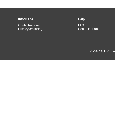
Informatie
Help
Contacteer ons
FAQ
Privacyverklaring
Contacteer ons
© 2026 C.R.S. - v