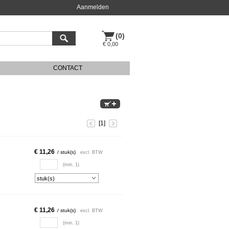
Aanmelden
(0)
€ 0,00
CONTACT
[1]
€ 11,26
/ stuk(s)
excl. BTW
(min. 1)
€ 11,26
/ stuk(s)
excl. BTW
(min. 1)