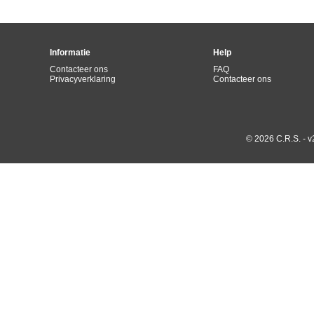
Informatie
Help
Contacteer ons
FAQ
Privacyverklaring
Contacteer ons
© 2026 C.R.S. - v