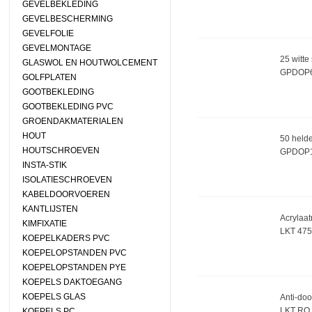
GEVELBEKLEDING
GEVELBESCHERMING
GEVELFOLIE
GEVELMONTAGE
25 witte
GLASWOL EN HOUTWOLCEMENT
GPDOP
GOLFPLATEN
GOOTBEKLEDING
GOOTBEKLEDING PVC
GROENDAKMATERIALEN
HOUT
50 held
HOUTSCHROEVEN
GPDOP
INSTA-STIK
ISOLATIESCHROEVEN
KABELDOORVOEREN
KANTLIJSTEN
Acrylaat
KIMFIXATIE
LKT 475
KOEPELKADERS PVC
KOEPELOPSTANDEN PVC
KOEPELOPSTANDEN PYE
KOEPELS DAKTOEGANG
KOEPELS GLAS
Anti-doo
LKT RO
KOEPELS PC