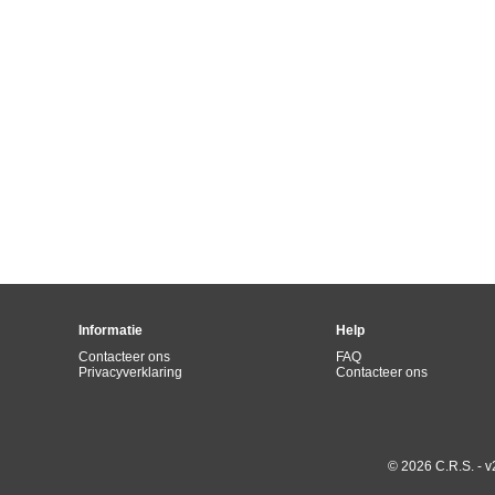
Informatie
Help
Contacteer ons
FAQ
Privacyverklaring
Contacteer ons
© 2026 C.R.S. - v