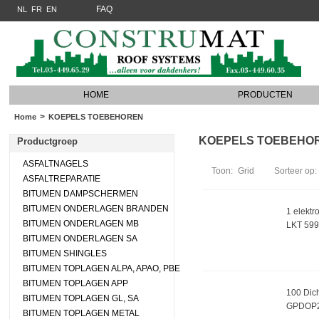
FAQ
NL
FR
EN
HOME
PRODUCTEN
>
Home
KOEPELS TOEBEHOREN
KOEPELS TOEBEHOREN
Productgroep
ASFALTNAGELS
Toon:
Grid
Sorteer op:
ASFALTREPARATIE
BITUMEN DAMPSCHERMEN
BITUMEN ONDERLAGEN BRANDEN
1 elekt
BITUMEN ONDERLAGEN MB
LKT 599
BITUMEN ONDERLAGEN SA
BITUMEN SHINGLES
BITUMEN TOPLAGEN ALPA, APAO, PBE
BITUMEN TOPLAGEN APP
100 Dich
BITUMEN TOPLAGEN GL, SA
GPDOP
BITUMEN TOPLAGEN METAL