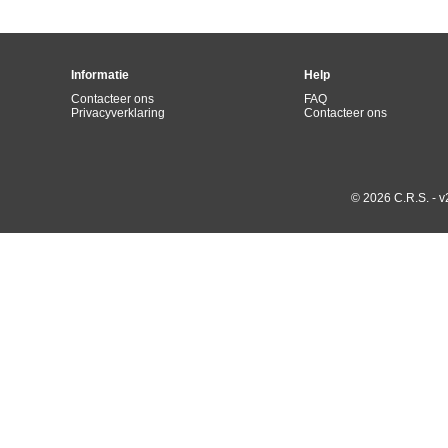
Informatie
Help
Contacteer ons
FAQ
Privacyverklaring
Contacteer ons
© 2026 C.R.S. - v