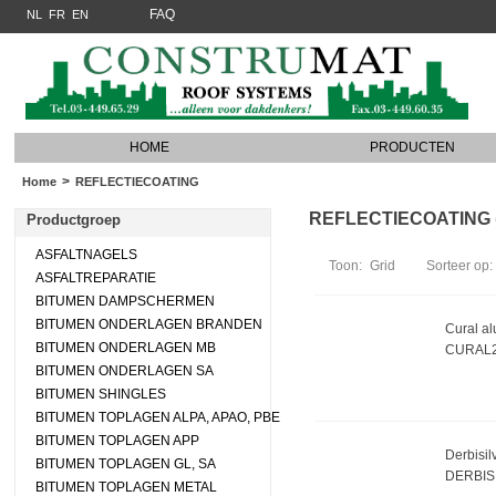
FAQ
NL
FR
EN
HOME
PRODUCTEN
>
Home
REFLECTIECOATING
REFLECTIECOATING (3
Productgroep
ASFALTNAGELS
Toon:
Grid
Sorteer op:
ASFALTREPARATIE
BITUMEN DAMPSCHERMEN
BITUMEN ONDERLAGEN BRANDEN
Cural alu
BITUMEN ONDERLAGEN MB
CURAL
BITUMEN ONDERLAGEN SA
BITUMEN SHINGLES
BITUMEN TOPLAGEN ALPA, APAO, PBE
BITUMEN TOPLAGEN APP
Derbisilv
BITUMEN TOPLAGEN GL, SA
DERBIS
BITUMEN TOPLAGEN METAL