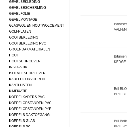
GEVELBEKLEDING
GEVELBESCHERMING
GEVELFOLIE
GEVELMONTAGE
Bandstro
GLASWOL EN HOUTWOLCEMENT
VALFM4
GOLFPLATEN
GOOTBEKLEDING
GOOTBEKLEDING PVC
GROENDAKMATERIALEN
HOUT
Bitumen
HOUTSCHROEVEN
KEDGE 
INSTA-STIK
ISOLATIESCHROEVEN
KABELDOORVOEREN
KANTLIJSTEN
Bril BL
KIMFIXATIE
BRIL B
KOEPELKADERS PVC
KOEPELOPSTANDEN PVC
KOEPELOPSTANDEN PYE
KOEPELS DAKTOEGANG
KOEPELS GLAS
Bril Boll
BRIL B
KOEPELS PC