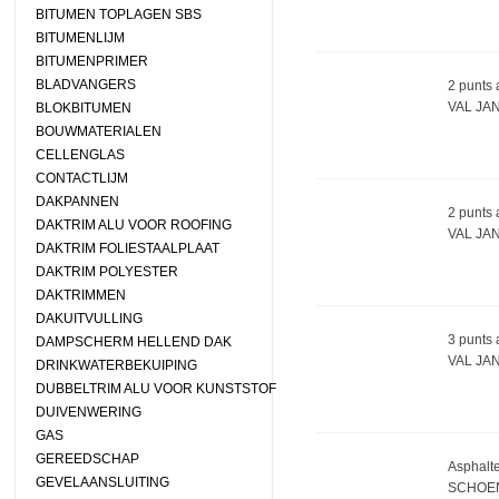
BITUMEN TOPLAGEN SBS
BITUMENLIJM
BITUMENPRIMER
BLADVANGERS
2 punts
VAL JA
BLOKBITUMEN
BOUWMATERIALEN
CELLENGLAS
CONTACTLIJM
DAKPANNEN
2 punts
DAKTRIM ALU VOOR ROOFING
VAL JA
DAKTRIM FOLIESTAALPLAAT
DAKTRIM POLYESTER
DAKTRIMMEN
DAKUITVULLING
3 punts
DAMPSCHERM HELLEND DAK
VAL JA
DRINKWATERBEKUIPING
DUBBELTRIM ALU VOOR KUNSTSTOF
DUIVENWERING
GAS
GEREEDSCHAP
Asphalte
GEVELAANSLUITING
SCHOE