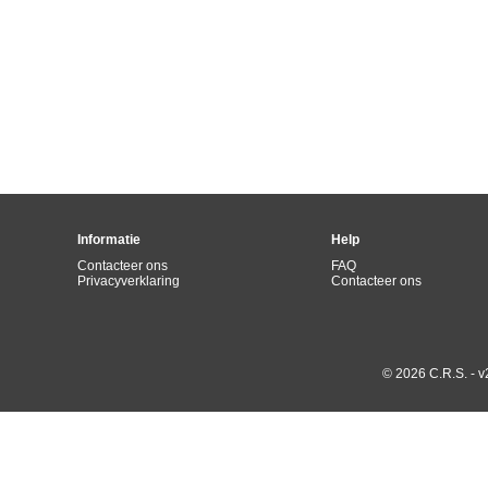
Informatie
Help
Contacteer ons
FAQ
Privacyverklaring
Contacteer ons
© 2026 C.R.S. - v