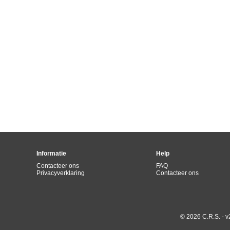
Informatie
Help
Contacteer ons
FAQ
Privacyverklaring
Contacteer ons
© 2026 C.R.S. - v