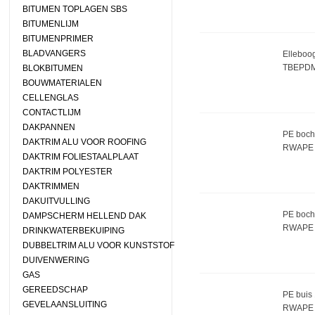
BITUMEN TOPLAGEN SBS
BITUMENLIJM
BITUMENPRIMER
BLADVANGERS
Elleboog
TBEPD
BLOKBITUMEN
BOUWMATERIALEN
CELLENGLAS
CONTACTLIJM
DAKPANNEN
PE boch
DAKTRIM ALU VOOR ROOFING
RWAPE 
DAKTRIM FOLIESTAALPLAAT
DAKTRIM POLYESTER
DAKTRIMMEN
DAKUITVULLING
PE boch
DAMPSCHERM HELLEND DAK
RWAPE 
DRINKWATERBEKUIPING
DUBBELTRIM ALU VOOR KUNSTSTOF
DUIVENWERING
GAS
GEREEDSCHAP
PE buis 
GEVELAANSLUITING
RWAPE 