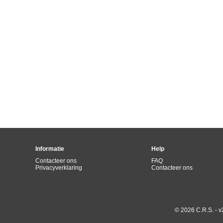
Informatie
Help
Contacteer ons
FAQ
Privacyverklaring
Contacteer ons
© 2026 C.R.S. - v