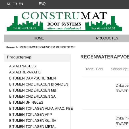
FAQ
NL
FR
EN
HOME
PRODUCTEN
>
Home
REGENWATERAFVOER KUNSTSTOF
REGENWATERAFVOER 
Productgroep
ASFALTNAGELS
Toon:
Grid
Sorteer op:
ASFALTREPARATIE
BITUMEN DAMPSCHERMEN
BITUMEN ONDERLAGEN BRANDEN
Dyka be
BITUMEN ONDERLAGEN MB
RWAPE 
BITUMEN ONDERLAGEN SA
BITUMEN SHINGLES
BITUMEN TOPLAGEN ALPA, APAO, PBE
BITUMEN TOPLAGEN APP
Dyka in
BITUMEN TOPLAGEN GL, SA
RWAPE 
BITUMEN TOPLAGEN METAL