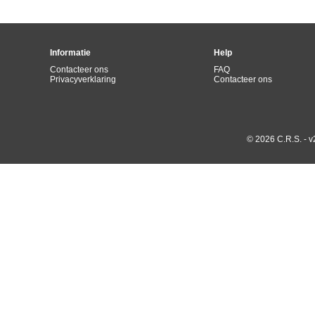
Informatie
Help
Contacteer ons
FAQ
Privacyverklaring
Contacteer ons
© 2026 C.R.S. - v