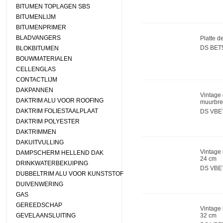
BITUMEN TOPLAGEN SBS
BITUMENLIJM
BITUMENPRIMER
BLADVANGERS
Platte d
DS BET
BLOKBITUMEN
BOUWMATERIALEN
CELLENGLAS
CONTACTLIJM
DAKPANNEN
Vintage 
DAKTRIM ALU VOOR ROOFING
muurbre
DAKTRIM FOLIESTAALPLAAT
DS VBE
DAKTRIM POLYESTER
DAKTRIMMEN
DAKUITVULLING
Vintage 
DAMPSCHERM HELLEND DAK
24 cm
DRINKWATERBEKUIPING
DS VBE
DUBBELTRIM ALU VOOR KUNSTSTOF
DUIVENWERING
GAS
GEREEDSCHAP
Vintage 
GEVELAANSLUITING
32 cm