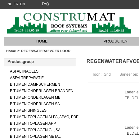
FAQ
NL
FR
EN
HOME
PRODUCTEN
>
Home
REGENWATERAFVOER LOOD
REGENWATERAFVOER L
Productgroep
ASFALTNAGELS
Toon:
Grid
Sorteer op:
ASFALTREPARATIE
BITUMEN DAMPSCHERMEN
BITUMEN ONDERLAGEN BRANDEN
Loden el
BITUMEN ONDERLAGEN MB
TBLDEL
BITUMEN ONDERLAGEN SA
BITUMEN SHINGLES
BITUMEN TOPLAGEN ALPA, APAO, PBE
BITUMEN TOPLAGEN APP
Loden el
BITUMEN TOPLAGEN GL, SA
TBLDEL
BITUMEN TOPLAGEN METAL