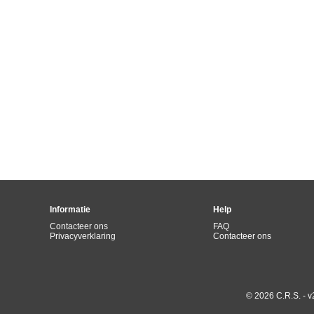
Informatie
Help
Contacteer ons
FAQ
Privacyverklaring
Contacteer ons
© 2026 C.R.S. - v