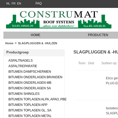
FAQ
NL
FR
EN
HOME
PRODUCTEN
>
Home
SLAGPLUGGEN & -HULZEN
SLAGPLUGGEN & -HULZ
Productgroep
ASFALTNAGELS
Toon:
Grid
Sorteer op:
ASFALTREPARATIE
BITUMEN DAMPSCHERMEN
BITUMEN ONDERLAGEN BRANDEN
Elico ge
BITUMEN ONDERLAGEN MB
PLUG E
BITUMEN ONDERLAGEN SA
BITUMEN SHINGLES
BITUMEN TOPLAGEN ALPA, APAO, PBE
BITUMEN TOPLAGEN APP
Isolatie
BITUMEN TOPLAGEN GL, SA
SLAGPL 
BITUMEN TOPLAGEN METAL