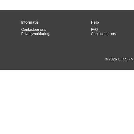
Informatie
Help
Contacteer ons
FAQ
Privacyverklaring
Contacteer ons
© 2026 C.R.S. - v