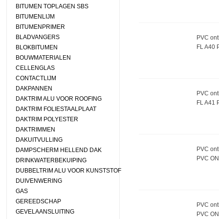
BITUMEN TOPLAGEN SBS
BITUMENLIJM
BITUMENPRIMER
BLADVANGERS
PVC ontl
FL A40 
BLOKBITUMEN
BOUWMATERIALEN
CELLENGLAS
CONTACTLIJM
DAKPANNEN
PVC ontl
DAKTRIM ALU VOOR ROOFING
FL A41 
DAKTRIM FOLIESTAALPLAAT
DAKTRIM POLYESTER
DAKTRIMMEN
DAKUITVULLING
PVC ontl
DAMPSCHERM HELLEND DAK
PVC ON
DRINKWATERBEKUIPING
DUBBELTRIM ALU VOOR KUNSTSTOF
DUIVENWERING
GAS
GEREEDSCHAP
PVC ontl
GEVELAANSLUITING
PVC ON