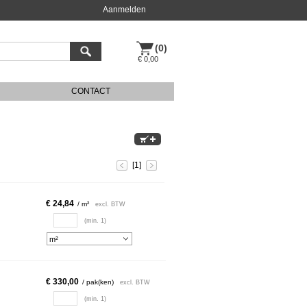
Aanmelden
(0)
€ 0,00
CONTACT
[1]
€ 24,84
/ m²
excl. BTW
(min. 1)
€ 330,00
/ pak(ken)
excl. BTW
(min. 1)