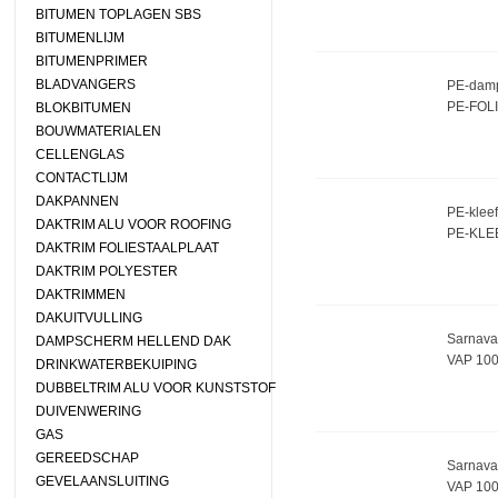
BITUMEN TOPLAGEN SBS
BITUMENLIJM
BITUMENPRIMER
BLADVANGERS
PE-damp
PE-FOLI
BLOKBITUMEN
BOUWMATERIALEN
CELLENGLAS
CONTACTLIJM
DAKPANNEN
PE-kleef
DAKTRIM ALU VOOR ROOFING
PE-KLE
DAKTRIM FOLIESTAALPLAAT
DAKTRIM POLYESTER
DAKTRIMMEN
DAKUITVULLING
Sarnava
DAMPSCHERM HELLEND DAK
VAP 10
DRINKWATERBEKUIPING
DUBBELTRIM ALU VOOR KUNSTSTOF
DUIVENWERING
GAS
GEREEDSCHAP
Sarnava
GEVELAANSLUITING
VAP 10