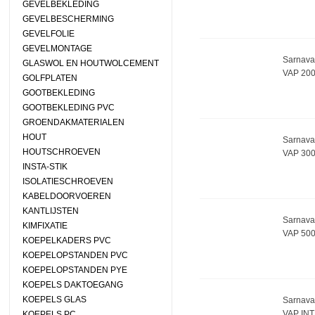
GEVELBEKLEDING
GEVELBESCHERMING
GEVELFOLIE
GEVELMONTAGE
Sarnava
GLASWOL EN HOUTWOLCEMENT
VAP 20
GOLFPLATEN
GOOTBEKLEDING
GOOTBEKLEDING PVC
GROENDAKMATERIALEN
HOUT
Sarnava
HOUTSCHROEVEN
VAP 30
INSTA-STIK
ISOLATIESCHROEVEN
KABELDOORVOEREN
KANTLIJSTEN
Sarnava
KIMFIXATIE
VAP 50
KOEPELKADERS PVC
KOEPELOPSTANDEN PVC
KOEPELOPSTANDEN PYE
KOEPELS DAKTOEGANG
KOEPELS GLAS
Sarnava
VAP IN
KOEPELS PC