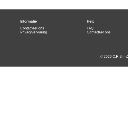
Informatie
Help
Contacteer ons
FAQ
Privacyverklaring
Contacteer ons
© 2026 C.R.S. - v