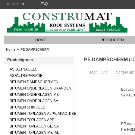
FAQ
NL
FR
EN
HOME
PRODUCTEN
>
Home
PE DAMPSCHERM
PE DAMPSCHERM (15 a
Productgroep
ASFALTNAGELS
Toon:
Grid
Sorteer op:
ASFALTREPARATIE
BITUMEN DAMPSCHERMEN
BITUMEN ONDERLAGEN BRANDEN
Ecovap 
BITUMEN ONDERLAGEN MB
VAP EC
BITUMEN ONDERLAGEN SA
BITUMEN SHINGLES
BITUMEN TOPLAGEN ALPA, APAO, PBE
BITUMEN TOPLAGEN APP
PE-damp
BITUMEN TOPLAGEN GL, SA
PE-FOLI
BITUMEN TOPLAGEN METAL