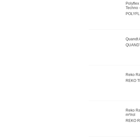
Polyfle
Techno -
POLYFL
Quandt 
QUANDT
Reko Rap
REKO 
Reko Ra
m²/rol
REKO R