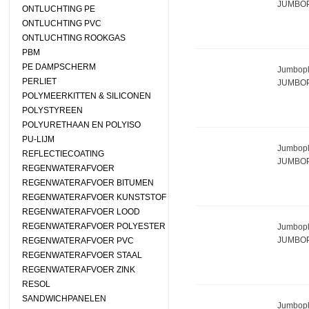
JUMBOP
ONTLUCHTING PE
ONTLUCHTING PVC
ONTLUCHTING ROOKGAS
PBM
PE DAMPSCHERM
Jumbopl
PERLIET
JUMBOP
POLYMEERKITTEN & SILICONEN
POLYSTYREEN
POLYURETHAAN EN POLYISO
PU-LIJM
Jumbopl
REFLECTIECOATING
JUMBOP
REGENWATERAFVOER
REGENWATERAFVOER BITUMEN
REGENWATERAFVOER KUNSTSTOF
REGENWATERAFVOER LOOD
REGENWATERAFVOER POLYESTER
Jumbopl
JUMBOP
REGENWATERAFVOER PVC
REGENWATERAFVOER STAAL
REGENWATERAFVOER ZINK
RESOL
SANDWICHPANELEN
Jumbopl