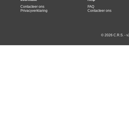
Contacteer ons
FAQ
Privacyverklaring
Contacteer ons
© 2026 C.R.S. - v