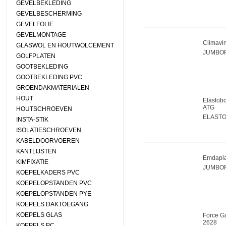
GEVELBEKLEDING
GEVELBESCHERMING
GEVELFOLIE
GEVELMONTAGE
Climavi
GLASWOL EN HOUTWOLCEMENT
JUMBOP
GOLFPLATEN
GOOTBEKLEDING
GOOTBEKLEDING PVC
GROENDAKMATERIALEN
HOUT
Elastobo
ATG
HOUTSCHROEVEN
ELASTO
INSTA-STIK
ISOLATIESCHROEVEN
KABELDOORVOEREN
KANTLIJSTEN
Emdapla
KIMFIXATIE
JUMBOP
KOEPELKADERS PVC
KOEPELOPSTANDEN PVC
KOEPELOPSTANDEN PYE
KOEPELS DAKTOEGANG
KOEPELS GLAS
Force Ga
2628
KOEPELS PC