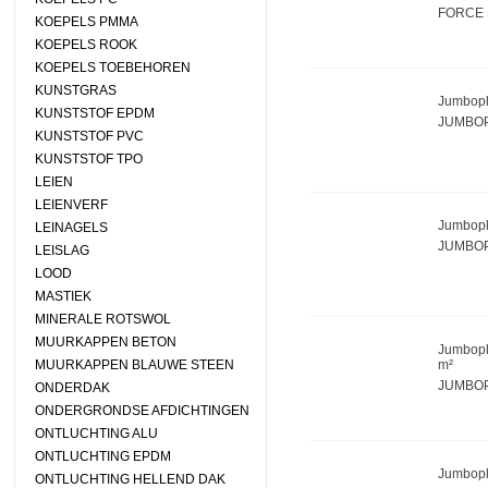
FORCE 
KOEPELS PMMA
KOEPELS ROOK
KOEPELS TOEBEHOREN
KUNSTGRAS
Jumbopl
KUNSTSTOF EPDM
JUMBOP
KUNSTSTOF PVC
KUNSTSTOF TPO
LEIEN
LEIENVERF
Jumbopl
LEINAGELS
JUMBOP
LEISLAG
LOOD
MASTIEK
MINERALE ROTSWOL
MUURKAPPEN BETON
Jumbopl
MUURKAPPEN BLAUWE STEEN
m²
JUMBOP
ONDERDAK
ONDERGRONDSE AFDICHTINGEN
ONTLUCHTING ALU
ONTLUCHTING EPDM
Jumbopl
ONTLUCHTING HELLEND DAK