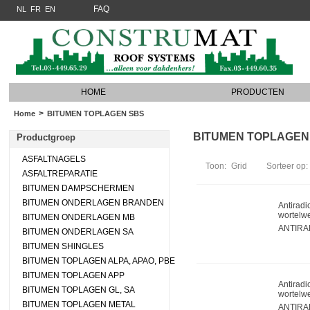
FAQ
NL
FR
EN
HOME
PRODUCTEN
>
Home
BITUMEN TOPLAGEN SBS
BITUMEN TOPLAGEN SB
Productgroep
ASFALTNAGELS
Toon:
Grid
Sorteer op:
ASFALTREPARATIE
BITUMEN DAMPSCHERMEN
BITUMEN ONDERLAGEN BRANDEN
Antiradi
wortelwe
BITUMEN ONDERLAGEN MB
ANTIRA
BITUMEN ONDERLAGEN SA
BITUMEN SHINGLES
BITUMEN TOPLAGEN ALPA, APAO, PBE
BITUMEN TOPLAGEN APP
Antiradi
BITUMEN TOPLAGEN GL, SA
wortelw
BITUMEN TOPLAGEN METAL
ANTIRA