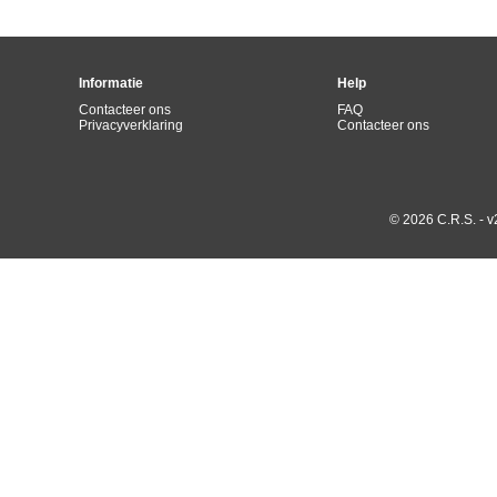
Informatie
Help
Contacteer ons
FAQ
Privacyverklaring
Contacteer ons
© 2026 C.R.S. - v